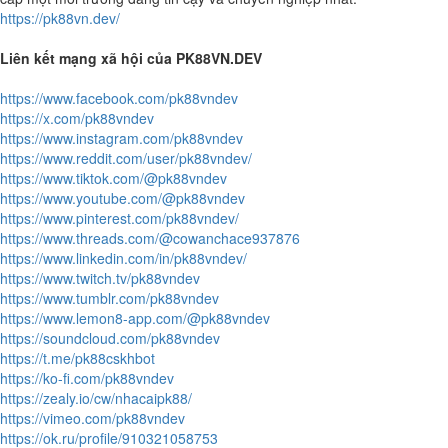
https://pk88vn.dev/
Liên kết mạng xã hội của PK88VN.DEV
https://www.facebook.com/pk88vndev
https://x.com/pk88vndev
https://www.instagram.com/pk88vndev
https://www.reddit.com/user/pk88vndev/
https://www.tiktok.com/@pk88vndev
https://www.youtube.com/@pk88vndev
https://www.pinterest.com/pk88vndev/
https://www.threads.com/@cowanchace937876
https://www.linkedin.com/in/pk88vndev/
https://www.twitch.tv/pk88vndev
https://www.tumblr.com/pk88vndev
https://www.lemon8-app.com/@pk88vndev
https://soundcloud.com/pk88vndev
https://t.me/pk88cskhbot
https://ko-fi.com/pk88vndev
https://zealy.io/cw/nhacaipk88/
https://vimeo.com/pk88vndev
https://ok.ru/profile/910321058753