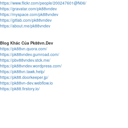
https://www.flickr.com/people/200247601@N06/
https://gravatar.com/pk88vndev
https://myspace.com/pk88vndev
https://gitlab.com/pk88vndev
https://about.me/pk88vndev
Blog Khác Của Pk88vn.Dev
https://pk88vn.quora.com/
https://pk88vndev.gumroad.com/
https://pbv88vndev.stck.me/
https://pk88vndev.wordpress.com/
https://pk88vn.tawk.help/
https://pk88.doorkeeper.jp/
https://pk88vn-dev.webflow.io
https://pk88.firstory.io/